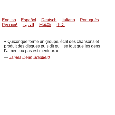
English
Español
Deutsch
Italiano
Português
Русский
العربية
日本語
中文
Quiconque forme un groupe, écrit des chansons et
produit des disques puis dit qu’il se fout que les gens
l’aiment ou pas est menteur.
James Dean Bradfield