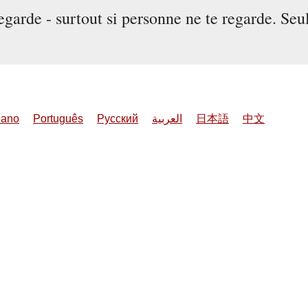
egarde - surtout si personne ne te regarde. S
liano
Português
Русский
العربية
日本語
中文