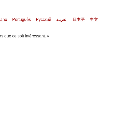
liano
Português
Русский
العربية
日本語
中文
pas que ce soit intéressant.