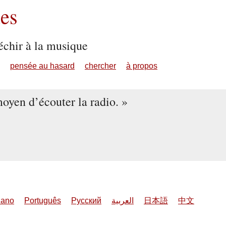
es
échir à la musique
pensée au hasard
chercher
à propos
moyen d’écouter la radio.
liano
Português
Русский
العربية
日本語
中文